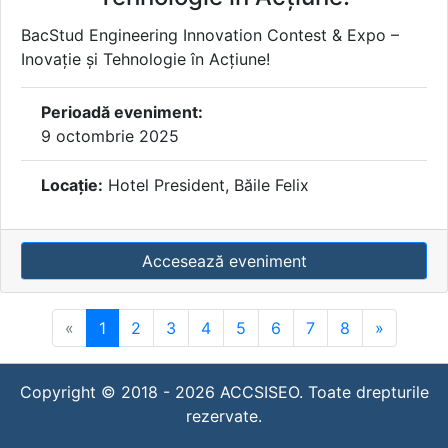
BacStud Engineering Innovation Contest & Expo –
Inovație și Tehnologie în Acțiune!
Perioadă eveniment:
9 octombrie 2025
Locație:
Hotel President, Băile Felix
Accesează eveniment
«
1
2
3
4
5
6
7
8
»
Copyright © 2018 -
2026
ACCSISEO. Toate drepturile
rezervate.