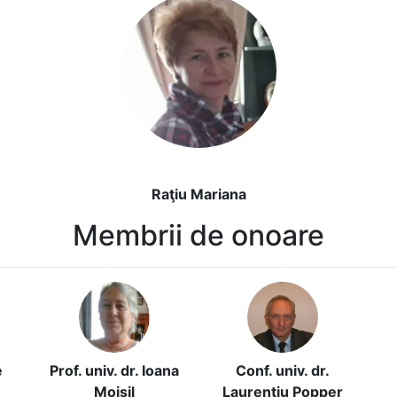
Raţiu Mariana
Membrii de onoare
e
Prof. univ. dr. Ioana
Conf. univ. dr.
Moisil
Laurenţiu Popper