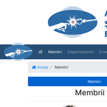
Membri
Departamente
Eve
Acasa
Membri
Membri
Membrii 