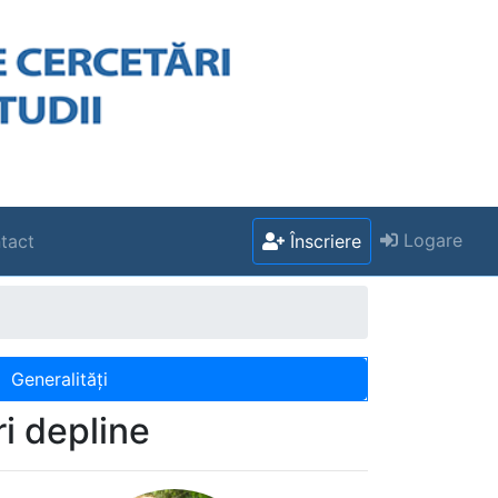
Logare
tact
Înscriere
Generalități
i depline