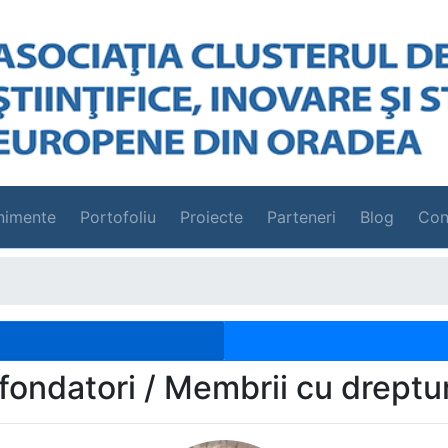
nimente
Portofoliu
Proiecte
Parteneri
Blog
Con
fondatori / Membrii cu dreptur