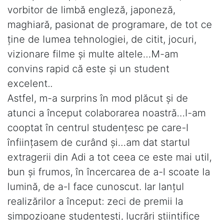
vorbitor de limbă engleză, japoneză,
maghiară, pasionat de programare, de tot ce
ţine de lumea tehnologiei, de citit, jocuri,
vizionare filme şi multe altele…M-am
convins rapid că este şi un student
excelent..
Astfel, m-a surprins în mod plăcut şi de
atunci a început colaborarea noastră…l-am
cooptat în centrul studenţesc pe care-l
înfiinţasem de curând şi…am dat startul
extragerii din Adi a tot ceea ce este mai util,
bun şi frumos, în încercarea de a-l scoate la
lumină, de a-l face cunoscut. Iar lanţul
realizărilor a început: zeci de premii la
simpozioane studenţeşti, lucrări ştiinţifice