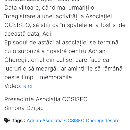
Data viitoare, când mai urmăriţi o
înregistrare a unei activităţi a Asociaţiei
CCSISEO, să ştiţi că în spatele ei a fost şi de
această dată, Adi.
Episodul de astăzi al asociaţiei se termină
cu o surpriză a noastră pentru Adrian
Cheregi…omul din culise, care face ca
lucrurile să meargă, iar amintirile să rămână
peste timp… memorabile…
Video:
aici
Președinte Asociația CCSISEO,
Simona Dziţac
Tags
:
Adrian
Asociația
CCSISEO
Cheregi
despre