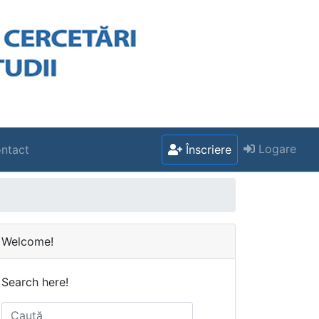
Logare
ntact
Înscriere
Welcome!
Search here!