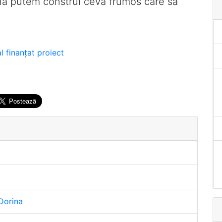
ună putem construi ceva frumos care să
l
finanţat
proiect
Dorina