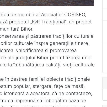
chipă de membri ai Asociaţiei CCSISEO,
ează proiectul „IQR Tradiţional”, un proiect
omunitară Bihor.
nservarea şi păstrarea tradiţiilor culturale
orilor culturale înspre generaţiile tinere.
icarea, valorificarea şi promovarea
orice ale judeţului Bihor prin utilizarea unei
e la îmbunătăţirea calităţii vieţii culturale
e în zestrea familiei obiecte tradiţionale
ostum popular, ştergare, feţe de masă,
i o istorioară a acestora, să ne contacteze,
pentru ca împreună să îmbogăţim baza de