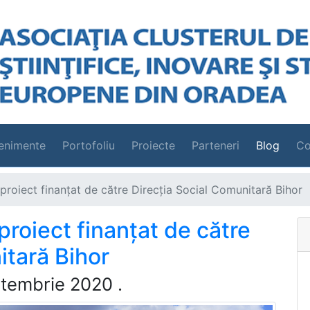
enimente
Portofoliu
Proiecte
Parteneri
Blog
Co
 proiect finanţat de către Direcţia Social Comunitară Bihor
 proiect finanţat de către
itară Bihor
tembrie 2020
.