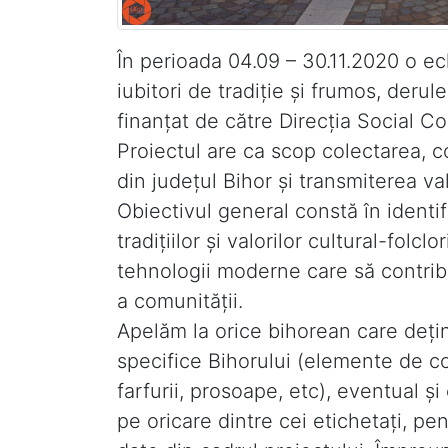
În perioada 04.09 – 30.11.2020 o e
iubitori de tradiţie şi frumos, derul
finanţat de către Direcţia Social C
Proiectul are ca scop colectarea, co
din judeţul Bihor şi transmiterea val
Obiectivul general constă în identif
tradiţiilor şi valorilor cultural-folcl
tehnologii moderne care să contribui
a comunităţii.
Apelăm la orice bihorean care deţin
specifice Bihorului (elemente de c
farfurii, prosoape, etc), eventual ş
pe oricare dintre cei etichetaţi, 