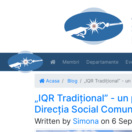
Membri
Departamente
Ev
Acasa
Blog
„IQR Tradiţional” - un
„IQR Tradiţional” - un
Direcţia Social Comun
Written by
Simona
on
6 Sep