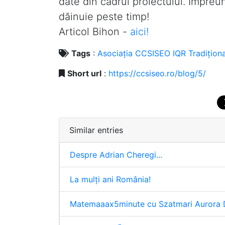
date din cadrul proiectului. Împre
dăinuie peste timp!
Articol Bihon -
aici!
Tags
:
Asociația
CCSISEO
IQR
Tradiţiona
Short url
:
https://ccsiseo.ro/blog/5/
Similar entries
Despre Adrian Cheregi...
La mulți ani România!
Matemaaax5minute cu Szatmari Aurora 