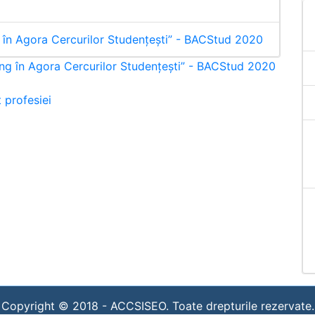
g în Agora Cercurilor Studențești” - BACStud 2020
ing în Agora Cercurilor Studențești” - BACStud 2020
 profesiei
Copyright © 2018 -
ACCSISEO. Toate drepturile rezervate.