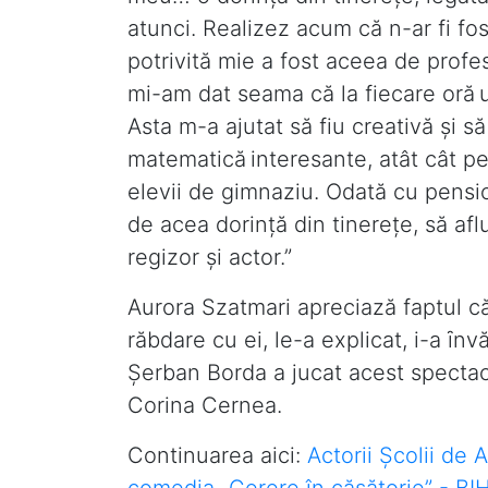
atunci. Realizez acum că n-ar fi fost
potrivită mie a fost aceea de profeso
mi-am dat seama că la fiecare oră un
Asta m-a ajutat să fiu creativă şi să
matematică interesante, atât cât p
elevii de gimnaziu. Odată cu pension
de acea dorință din tinerețe, să afl
regizor şi actor.”
Aurora Szatmari apreciază faptul că
răbdare cu ei, le-a explicat, i-a ȋnvă
Şerban Borda a jucat acest spectaco
Corina Cernea.
Continuarea aici:
Actorii Școlii de
comedia „Cerere în căsătorie” - B