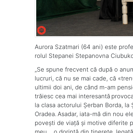
Aurora Szatmari (64 ani) este prof
rolul Stepanei Stepanovna Ciubuk
„Se spune frecvent că după o anum
lucruri, că nu se mai cade, că «tren
ultimii doi ani, de când m-am pensi
trăiesc cea mai interesantă provocar
la clasa actorului Şerban Borda, la
Oradea. Asadar, iata-mă din nou elev
poveşti de viață şi motive diferite
meu… o dorință din tinerețe, legată