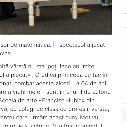
esor de matematică. În spectacol a jucat
ovna.
ită vârstă nu mai poți face anumite
ul a plecat» . Cred că prin ceea ce fac ȋn
onat, combat aceste ziceri. La 64 de ani
e a vieții mele – sunt în anul II de actorie
 Şcoala de arte «Francisc Hubic» din
ă, cu colegi de clasă cu profesii, vârste,
 pentru care urmăm acest curs. Motivul
 de regie şi actorie. N-a fost momentul