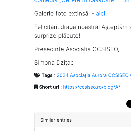
Galerie foto extinsă: -
aici.
Felicitări, draga noastră! Așteptăm s
surprize plăcute!
Președinte Asociația CCSISEO,
Simona Dziţac
Tags
:
2024
Asociația
Aurora
CCSISEO
Short url
:
https://ccsiseo.ro/blog/A/
Similar entries