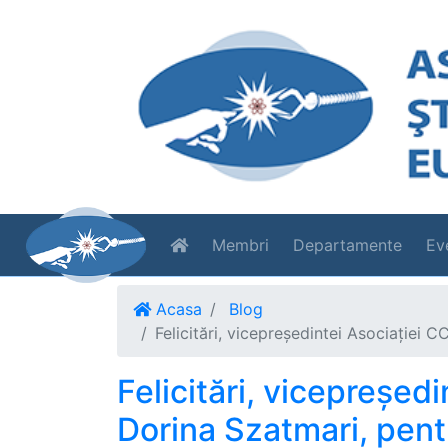
Membri
Departamente
Ev
Acasa
Blog
Felicitări, vicepreședintei Asociației 
Felicitări, vicepreșed
Dorina Szatmari, pent