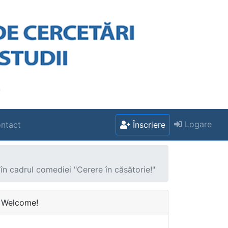
Logare
ntact
Înscriere
 în cadrul comediei "Cerere în căsătorie!"
Welcome!