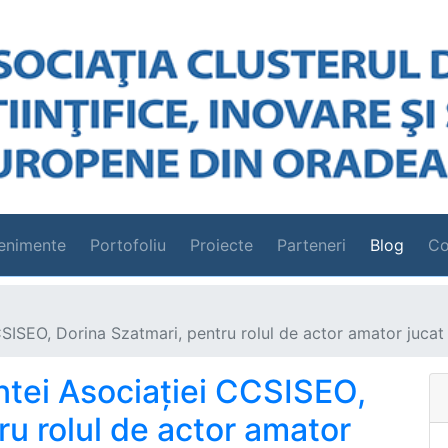
enimente
Portofoliu
Proiecte
Parteneri
Blog
Co
CCSISEO, Dorina Szatmari, pentru rolul de actor amator jucat
intei Asociației CCSISEO,
ru rolul de actor amator