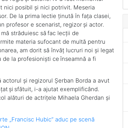
 nici posibil şi nici potrivit. Meseria
r. De la prima lectie ținută ȋn fața clasei,
 profesor e scenarist, regizor şi actor.
 mă străduiesc să fac lecții de
ermite materia sufocant de multă pentru
area, am dorit să ȋnvăț lucruri noi şi legat
u de la profesionişti ce ȋnseamnă a fi
 actorul şi regizorul Şerban Borda a avut
țat şi sfătuit, i-a ajutat exemplificând.
l alături de actriţele Mihaela Gherdan şi
 Arte „Francisc Hubic” aduc pe scenă
IHON