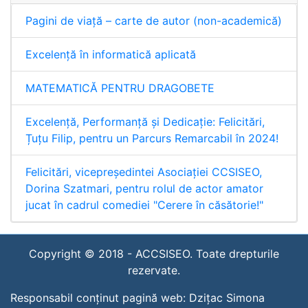
Pagini de viață – carte de autor (non-academică)
Excelență în informatică aplicată
MATEMATICĂ PENTRU DRAGOBETE
Excelență, Performanță și Dedicație: Felicitări,
Țuțu Filip, pentru un Parcurs Remarcabil în 2024!
Felicitări, vicepreședintei Asociației CCSISEO,
Dorina Szatmari, pentru rolul de actor amator
jucat în cadrul comediei "Cerere în căsătorie!"
Copyright © 2018 -
ACCSISEO. Toate drepturile
rezervate.
Responsabil conținut pagină web:
Dzițac Simona