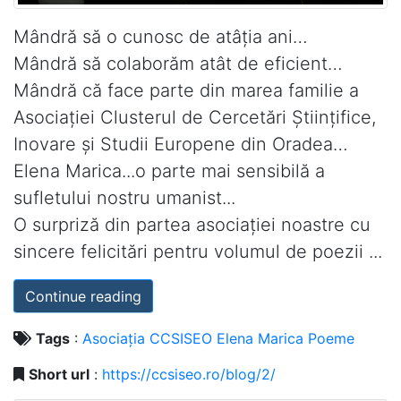
Mândră să o cunosc de atâția ani…
Mândră să colaborăm atât de eficient…
Mândră că face parte din marea familie a
Asociației Clusterul de Cercetări Științifice,
Inovare și Studii Europene din Oradea…
Elena Marica...o parte mai sensibilă a
sufletului nostru umanist...
O surpriză din partea asociației noastre cu
sincere felicitări pentru volumul de poezii ...
Continue reading
Tags
:
Asociația
CCSISEO
Elena
Marica
Poeme
Short url
:
https://ccsiseo.ro/blog/2/