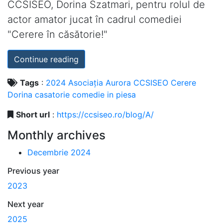
CCSISEO, Dorina Szatmari, pentru rolul de
actor amator jucat în cadrul comediei
"Cerere în căsătorie!"
Continue reading
Tags
:
2024
Asociația
Aurora
CCSISEO
Cerere
Dorina
casatorie
comedie
in
piesa
Short url
:
https://ccsiseo.ro/blog/A/
Monthly archives
Decembrie 2024
Previous year
2023
Next year
2025