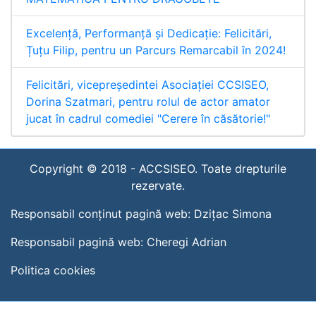
Excelență, Performanță și Dedicație: Felicitări,
Țuțu Filip, pentru un Parcurs Remarcabil în 2024!
Felicitări, vicepreședintei Asociației CCSISEO,
Dorina Szatmari, pentru rolul de actor amator
jucat în cadrul comediei "Cerere în căsătorie!"
Copyright © 2018 -
ACCSISEO. Toate drepturile
rezervate.
Responsabil conținut pagină web:
Dzițac Simona
Responsabil pagină web:
Cheregi Adrian
Politica cookies