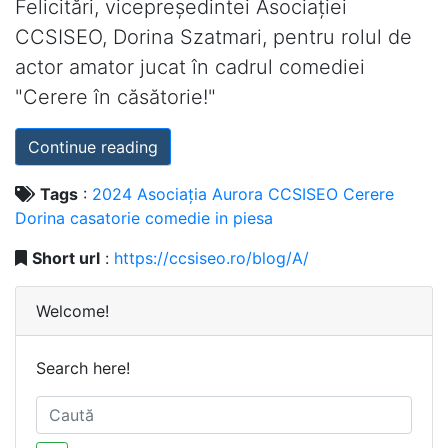
Felicitări, vicepreședintei Asociației
CCSISEO, Dorina Szatmari, pentru rolul de
actor amator jucat în cadrul comediei
"Cerere în căsătorie!"
Continue reading
Tags
:
2024
Asociația
Aurora
CCSISEO
Cerere
Dorina
casatorie
comedie
in
piesa
Short url
:
https://ccsiseo.ro/blog/A/
Welcome!
Search here!