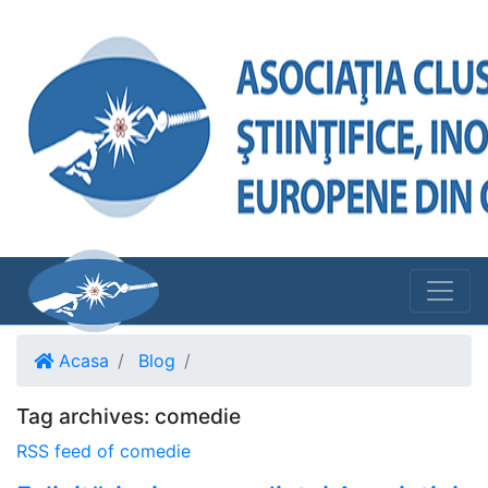
Acasa
Blog
Tag archives: comedie
RSS feed of comedie