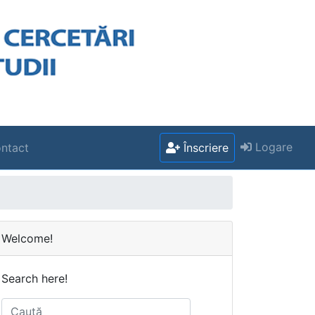
Logare
ntact
Înscriere
Welcome!
Search here!