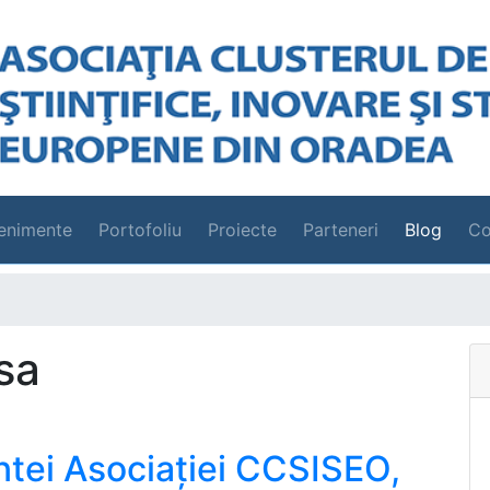
enimente
Portofoliu
Proiecte
Parteneri
Blog
Co
sa
intei Asociației CCSISEO,