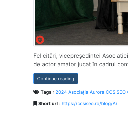
Felicitări, vicepreședintei Asociați
de actor amator jucat în cadrul com
Continue reading
Tags
:
2024
Asociația
Aurora
CCSISEO
Short url
:
https://ccsiseo.ro/blog/A/