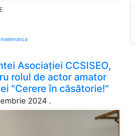
E
matematica
intei Asociației CCSISEO,
ru rolul de actor amator
ei "Cerere în căsătorie!"
cembrie 2024
.