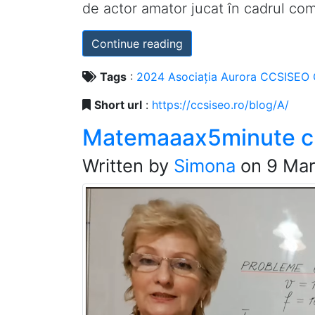
de actor amator jucat în cadrul com
Continue reading
Tags
:
2024
Asociația
Aurora
CCSISEO
Short url
:
https://ccsiseo.ro/blog/A/
Matemaaax5minute cu
Written by
Simona
on
9 Mar