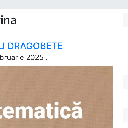
rina
U DRAGOBETE
bruarie 2025
.