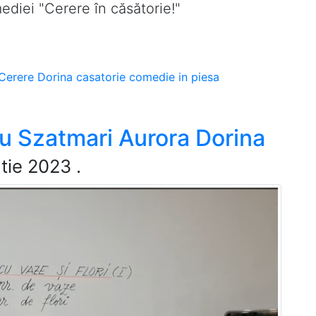
ediei "Cerere în căsătorie!"
Cerere
Dorina
casatorie
comedie
in
piesa
 Szatmari Aurora Dorina
tie 2023
.