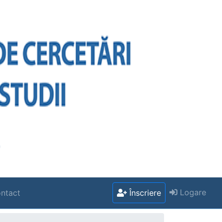
Logare
ntact
Înscriere