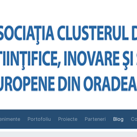
enimente
Portofoliu
Proiecte
Parteneri
Blog
Co