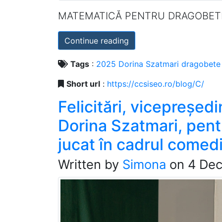
MATEMATICĂ PENTRU DRAGOBET
Continue reading
Tags
:
2025
Dorina
Szatmari
dragobete
Short url
:
https://ccsiseo.ro/blog/C/
Felicitări, vicepreșed
Dorina Szatmari, pent
jucat în cadrul comedi
Written by
Simona
on
4 De